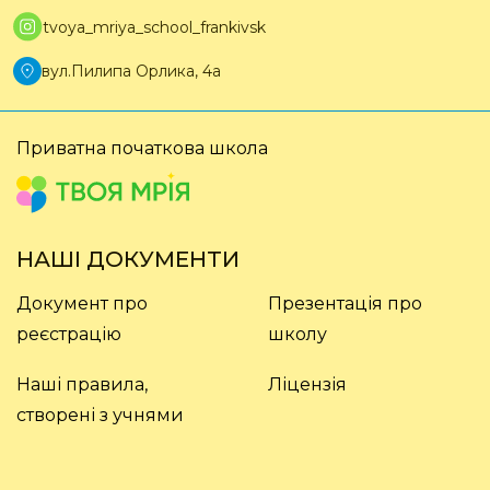
tvoya_mriya_school_frankivsk
вул.Пилипа Орлика, 4а
Приватна
початкова школа
НАШІ ДОКУМЕНТИ
Документ про
Презентація про
реєстрацію
школу
Наші правила,
Ліцензія
створені з учнями