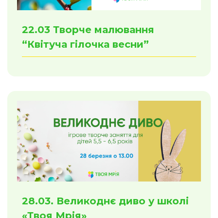
22.03 Творче малювання
“Квітуча гілочка весни”
28.03. Великоднє диво у школі
«Твоя Мрія»