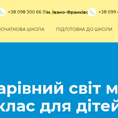
+38 098 300 66 31
+38 099 
ро
м. Івано-Франківськ
ПОЧАТКОВА ШКОЛА
ПІДГОТОВКА ДО ШКОЛИ
Чарівний світ 
лас для дітей