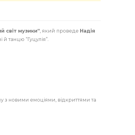
й світ музики”
, який проведе
Надія
 й танцю “Гуцулія”.
му з новими емоціями, відкриттями та