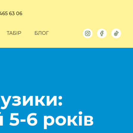
465 63 06
ТАБІР
БЛОГ
музики:
 5-6 років