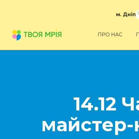
м. Дніп
ПРО НАС
14.12 
майстер-к