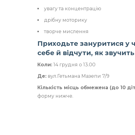
увагу та концентрацію
дрібну моторику
творче мислення
Приходьте зануритися у 
себе й відчути, як звучить
Коли:
14 грудня о 13.00
Де:
вул.Гетьмана Мазепи 7/9
Кількість місць обмежена (до 10 ді
форму нижче.