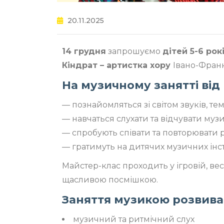
20.11.2025
14 грудня
запрошуємо
дітей 5-6 ро
Кіндрат –
артистка хору
Івано-Франк
На музичному занятті від 
— познайомляться зі світом звуків, тем
— навчаться слухати та відчувати муз
— спробують співати та повторювати
— гратимуть на дитячих музичних інс
Майстер-клас проходить у ігровій, ве
щасливою посмішкою.
Заняття музикою розвиває
музичний та ритмічний слух