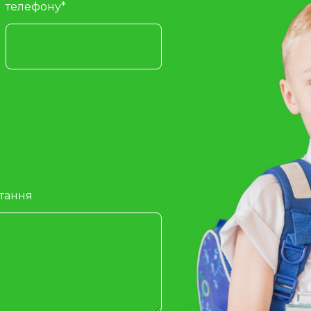
телефону*
итання