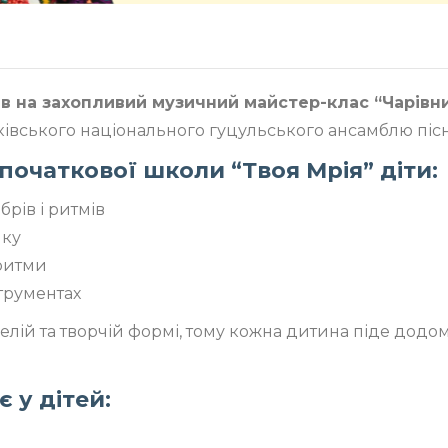
ків на захопливий музичний майстер-клас “Чарівни
івського національного гуцульського ансамблю пісні
початкової школи “Твоя Мрія” діти:
брів і ритмів
ику
 ритми
трументах
селій та творчій формі, тому кожна дитина піде додо
 у дітей: