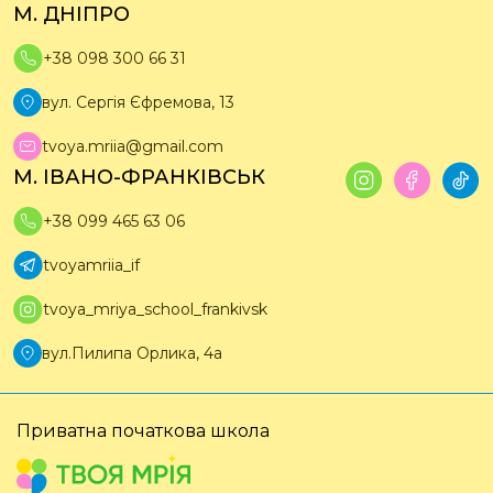
М. ДНІПРО
+38 098 300 66 31
вул. Сергія Єфремова, 13
tvoya.mriia@gmail.com
М. ІВАНО-ФРАНКІВСЬК
+38 099 465 63 06
tvoyamriia_if
tvoya_mriya_school_frankivsk
вул.Пилипа Орлика, 4а
Приватна
початкова школа