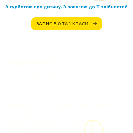
З турботою про дитину.
З повагою до її здібностей
ЗАПИС В 0 ТА 1 КЛАСИ
Наша місія
Створювати безпечний простір, в якому діти будуть
зростати як вільні, духовні, харизматичні та свідомі
особистості.
Ми готуємо дітей до прийняття відповідальності за
власне життя, забезпечуючи природну систему
високих людських цінностей, та розвинений
академічний, соціальний, емоційний та практичний