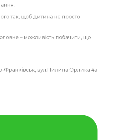
чання.
ого так, щоб дитина не просто
головне – можливість побачити, що
о-Франківськ,
вул.Пилипа Орлика 4а