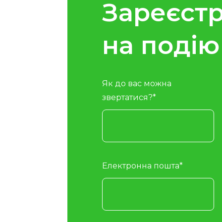
Зареєст
на подію
Як до вас можна
звертатися?*
Електронна пошта*