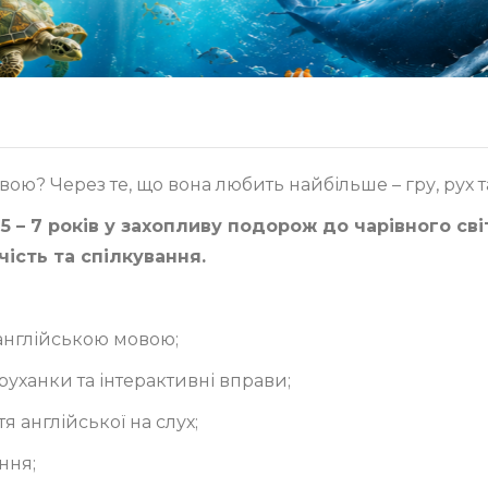
ою? Через те, що вона любить найбільше – гру, рух т
5 – 7 років у захопливу подорож до чарівного сві
чість та спілкування.
англійською мовою;
руханки та інтерактивні вправи;
 англійської на слух;
ння;