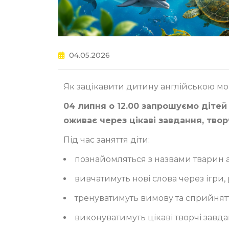
04.05.2026
Як зацікавити дитину англійською мов
04 липня о 12.00 запрошуємо дітей 
оживає через цікаві завдання, твор
Під час заняття діти:
познайомляться з назвами тварин 
вивчатимуть нові слова через ігри, 
тренуватимуть вимову та сприйняття
виконуватимуть цікаві творчі завда