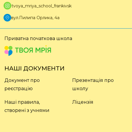
tvoya_mriya_school_frankivsk
вул.Пилипа Орлика, 4а
Приватна
початкова школа
НАШІ ДОКУМЕНТИ
Документ про
Презентація про
реєстрацію
школу
Наші правила,
Ліцензія
створені з учнями